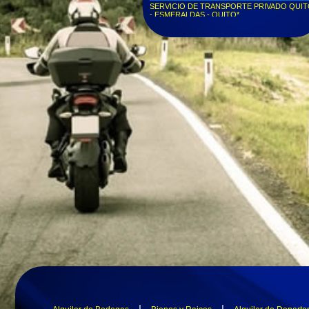
SERVICIO DE TRANSPORTE PRIVADO QUI
- ESMERALDAS - QUITO*
VIAJES DESDE QUITO A CUALQUIER CIUDA
DEL ECUADOR IDA O REGRESO**
Servicio puerta a puerta Quito - Píllaro...
Servicio puerta a puerta Quito - Otavalo...
Servicio puerta a puerta Quito - Tonsupa...
Servicio puerta a puerta Quito - Esmeraldas...
Servicio puerta a puerta Quito - Ibarra...
Pide tu taxi privado y llega a tiempo a donde
necesites...
Transporte VIP Express Quito - Ibarra - Quito...
Transporte Ejecutivo Puerta a puerta...
Taxi Quito Ibarra / Servicio puerta a puerta...
Entregas y repartos puerta a puerta - Transpor
de mensajería...
Taxi puerta a puerta barato Ibarra La Tolita
Express...
Servicio de transporte / servicio puerta puerta /
Ecuador...
Puerta puerta Ibarra Quito / Aeropuerto La Tolit
Express...
Taxi Vip puerta puerta / Quito - Ibarra - Quito...
Transporte ejecutivo Vip / servicios de
transporte...
Transporte Ibarra Servicios Ecuador...
Transporte Quito - Ibarra Quito - Pichincha...
Transporte puerta a puerta Quito - Ibarra - Quit
servicios La Tolita Express...
|
|