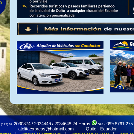
TO
D
te
a
2030874 / 2034449 / 2034648
24 Horas
099 8761 275
(593) 02
593 -
o,
latolitaexpress@hotmail.com Quito - Ecuador
|
|
|