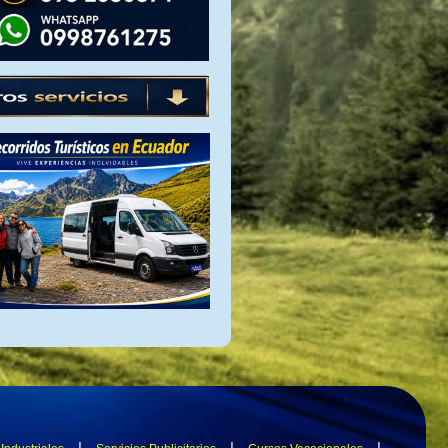
|
|
|