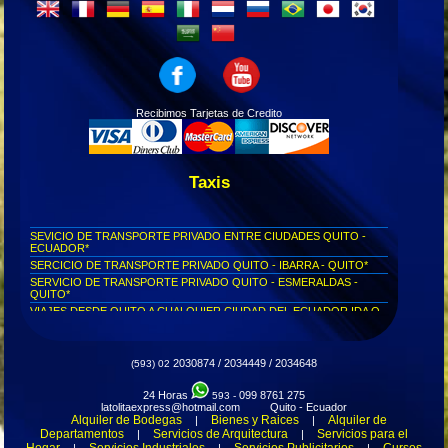
Recibimos Tarjetas de Credito
Taxis
SEVICIO DE TRANSPORTE PRIVADO ENTRE CIUDADES QUITO -
ECUADOR*
SERCICIO DE TRANSPORTE PRIVADO QUITO - IBARRA - QUITO*
SERVICIO DE TRANSPORTE PRIVADO QUITO - ESMERALDAS -
QUITO*
VIAJES DESDE QUITO A CUALQUIER CIUDAD DEL ECUADOR IDA O
REGRESO**
Servicio puerta a puerta Quito - Píllaro...
Servicio puerta a puerta Quito - Otavalo...
2030874 / 2034449 / 2034648
(593) 02
Servicio puerta a puerta Quito - Tonsupa...
Servicio puerta a puerta Quito - Esmeraldas...
24 Horas
099 8761 275
593 -
latolitaexpress@hotmail.com Quito - Ecuador
Servicio puerta a puerta Quito - Ibarra...
Alquiler de Bodegas
Bienes y Raices
Alquiler de
|
|
Pide tu taxi privado y llega a tiempo a donde necesites...
Departamentos
Servicios de Arquitectura
Servicios para el
|
|
Transporte VIP Express Quito - Ibarra - Quito...
Hogar
Servicios Industriales
Servicios Publicitarios
Cursos
|
|
|