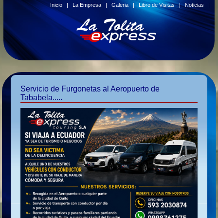
Inicio
|
La Empresa
|
Galeria
|
Libro de Visitas
|
Noticias
|
Servicio de Furgonetas al Aeropuerto de
Tababela.....