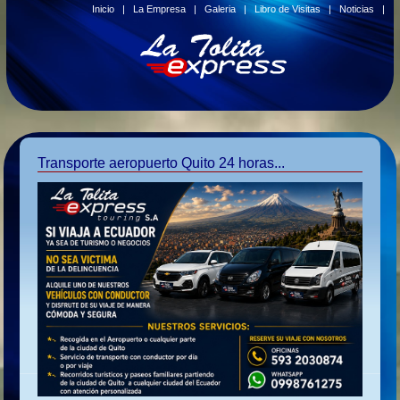
Inicio
|
La Empresa
|
Galeria
|
Libro de Visitas
|
Noticias
|
Transporte aeropuerto Quito 24 horas...