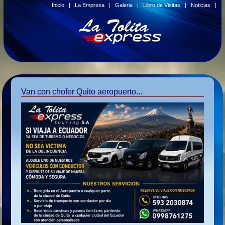
Inicio
|
La Empresa
|
Galeria
|
Libro de Visitas
|
Noticias
|
Van con chofer Quito aeropuerto...