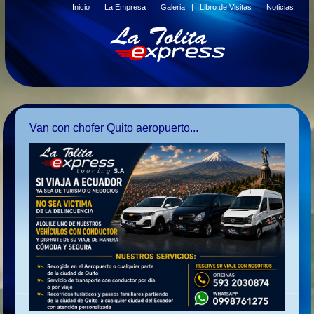
Inicio
|
La Empresa
|
Galeria
|
Libro de Visitas
|
Noticias
|
Van con chofer Quito aeropuerto...