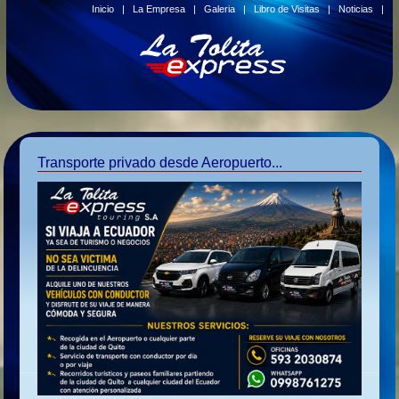
Inicio
|
La Empresa
|
Galeria
|
Libro de Visitas
|
Noticias
|
Transporte privado desde Aeropuerto...