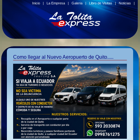
Inicio
|
La Empresa
|
Galeria
|
Libro de Visitas
|
Noticias
|
Como llegar al Nuevo Aeropuerto de Quito.....