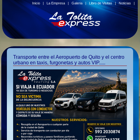
Inicio
|
La Empresa
|
Galeria
|
Libro de Visitas
|
Noticias
|
Transporte entre el Aeropuerto de Quito y el centro
urbano en taxis, furgonetas y autos VIP.....