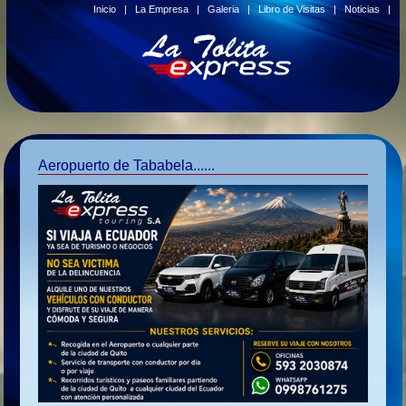
Inicio
|
La Empresa
|
Galeria
|
Libro de Visitas
|
Noticias
|
Aeropuerto de Tababela......